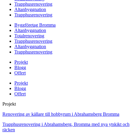
Trapphusrenovering
Altanbyggnation
Trapphusrenovering
Byggföretag Bromma
Altanbyggnation
Totalrenovering
Trapphusrenovering
Altanbyggnation
Trapphusrenovering
Projekt
Blogg
Offert
Projekt
Blogg
Offert
Projekt
Renovering av källare till hobbyrum i Abrahamsberg Bromma
Trapphusrenovering i Abrahamsberg, Bromma med nya ytskikt och
räcken