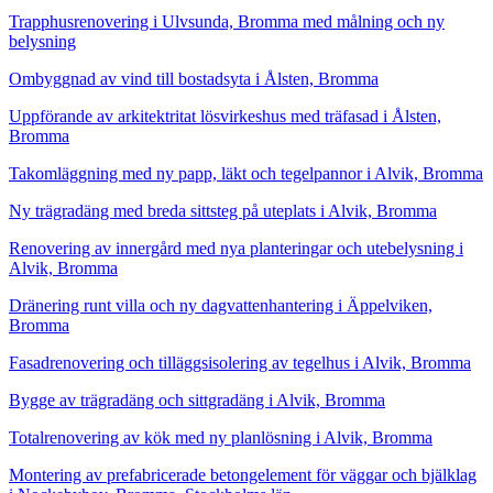
Trapphusrenovering i Ulvsunda, Bromma med målning och ny
belysning
Ombyggnad av vind till bostadsyta i Ålsten, Bromma
Uppförande av arkitektritat lösvirkeshus med träfasad i Ålsten,
Bromma
Takomläggning med ny papp, läkt och tegelpannor i Alvik, Bromma
Ny trägradäng med breda sittsteg på uteplats i Alvik, Bromma
Renovering av innergård med nya planteringar och utebelysning i
Alvik, Bromma
Dränering runt villa och ny dagvattenhantering i Äppelviken,
Bromma
Fasadrenovering och tilläggsisolering av tegelhus i Alvik, Bromma
Bygge av trägradäng och sittgradäng i Alvik, Bromma
Totalrenovering av kök med ny planlösning i Alvik, Bromma
Montering av prefabricerade betongelement för väggar och bjälklag