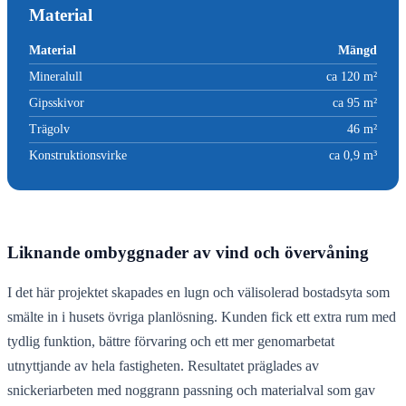
Material
Material
Mängd
Mineralull
ca 120 m²
Gipsskivor
ca 95 m²
Trägolv
46 m²
Konstruktionsvirke
ca 0,9 m³
Liknande ombyggnader av vind och övervåning
I det här projektet skapades en lugn och välisolerad bostadsyta som
smälte in i husets övriga planlösning. Kunden fick ett extra rum med
tydlig funktion, bättre förvaring och ett mer genomarbetat
utnyttjande av hela fastigheten. Resultatet präglades av
snickeriarbeten med noggrann passning och materialval som gav