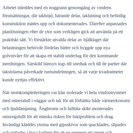
Arbetet inleddes med en noggrann genomgång av vindens
förutsättningar, där takhöjd, bärande delar, taklutning och befintlig
konstruktion mättes upp och dokumenterades. Därefter anpassades
planlösningen efter de ytor som verkligen gick att använda på ett
praktiskt sätt. Vi förstärkte utvalda delar av bjälklaget där
belastningen behövde fördelas bättre och byggde upp nya
golvnivåer för att skapa ett stabilt underlag för den kommande
inredningen. Särskild hänsyn togs till snedtak och till de partier där
takstolarna påverkade rumsindelningen, så att varje kvadratmeter
kunde nyttjas effektivt.
När stomkompletteringen var klar isolerade vi hela vindsutrymmet
med mineralull i väggar och tak för att förbättra både värmeekonomi
och ljuddämpning. Ångbroms och lufttäta skikt monterades
omsorgsfullt för att minska risken för fuktproblem och drag.
Invändigt kläddes ytorna med gipsskivor som spacklades, slipades
och målades i ljusa kulörer för att ge rummen ett öppet och