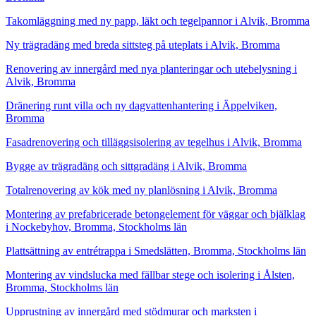
Takomläggning med ny papp, läkt och tegelpannor i Alvik, Bromma
Ny trägradäng med breda sittsteg på uteplats i Alvik, Bromma
Renovering av innergård med nya planteringar och utebelysning i
Alvik, Bromma
Dränering runt villa och ny dagvattenhantering i Äppelviken,
Bromma
Fasadrenovering och tilläggsisolering av tegelhus i Alvik, Bromma
Bygge av trägradäng och sittgradäng i Alvik, Bromma
Totalrenovering av kök med ny planlösning i Alvik, Bromma
Montering av prefabricerade betongelement för väggar och bjälklag
i Nockebyhov, Bromma, Stockholms län
Plattsättning av entrétrappa i Smedslätten, Bromma, Stockholms län
Montering av vindslucka med fällbar stege och isolering i Ålsten,
Bromma, Stockholms län
Upprustning av innergård med stödmurar och marksten i