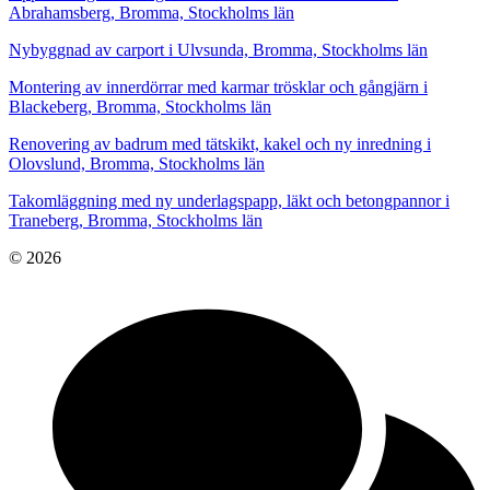
Abrahamsberg, Bromma, Stockholms län
Nybyggnad av carport i Ulvsunda, Bromma, Stockholms län
Montering av innerdörrar med karmar trösklar och gångjärn i
Blackeberg, Bromma, Stockholms län
Renovering av badrum med tätskikt, kakel och ny inredning i
Olovslund, Bromma, Stockholms län
Takomläggning med ny underlagspapp, läkt och betongpannor i
Traneberg, Bromma, Stockholms län
© 2026