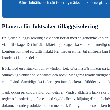
Bättre lufttäthet och rätt isolering märks direkt i energia
Planera för fuktsäker tilläggsisolering
En lyckad tilläggsisolering av vinden börjar med en genomtänkt plan.
via luftläckage. Det lufttäta skiktet i bjälklaget ska vara kontinuerli
kombination med ett lufttätt skikt bra, medan en helt tät ångspärr kan
kondens i kallare delar.
Börja med en statuskontroll av vinden. Leta efter missfärgningar på ta
otillräcklig ventilation vid takfot och nock. Mät gärna relativ fuktigh
en kallvind. Samtidigt ska isoleringen inte blockera luftflöden, vilke
Tänk också på köldbryggor och detaljer. Vindsbjälklagets lucka ska var
regler och isoleringen förses med skydd eller avskiljning där det behö
dokumenterade produkter och en metodisk tätning minimeras risken för