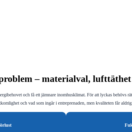
tproblem – materialval, lufttäthe
 energibehovet och få ett jämnare inomhusklimat. För att lyckas behövs rä
åtkomlighet och vad som ingår i entreprenaden, men kvaliteten får aldri
örlust
Fuk