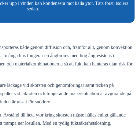
ker upp i vinden kan kondensera mot kalla ytor. Täta först, isolera
sedan.
ansporteras både genom diffusion och, framför allt, genom konvektion
tion. I många hus fungerar en ångbroms med hög ångresistens i
nen och materialkombinationerna så att fukt kan hanteras utan risk för
digare läckage vid skorsten och genomföringar samt tecken på
uftspalter vid takfoten och fungerande nockventilation är avgörande på
nden är utsatt för snödrev.
 Avstånd till heta ytor kring skorsten måste hållas enligt gällande
tt trampa ner lösullen. Med en tydlig fuktsäkerhetslösning,