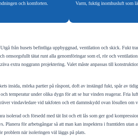
nvändningen och komforten.
Varm, fuktig inomhusluft som läc
 Utgå från husets befintliga uppbyggnad, ventilation och skick. Fukt tr
gt och omsorgsfullt tätat runt alla genomföringar som el, rör och ventila
 kräva extra noggrann projektering. Valet måste anpassas till konstruktio
kets insida, mörka partier på råspont, doft av instängd fukt, spår av ti
et och temperatur under olika dygn för att se hur vinden reagerar. Fria l
t kräver vindavledare vid takfoten och ett dammskydd ovan lösullen om vi
a isolerad och försedd med tät list och ett lås som ger god kompression.
vs. Planera för arbetsgångar så att man kan inspektera i framtiden utan a
 problem när isoleringen väl läggs på plats.