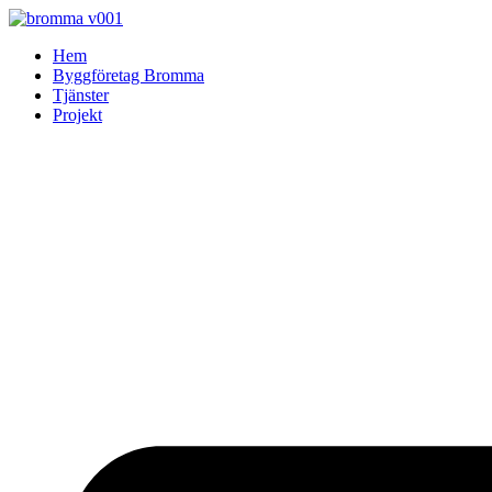
Skip
to
Hem
content
Byggföretag Bromma
Tjänster
Projekt