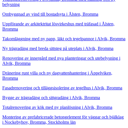
belysning
Ombyggnad av vind till bostadsyta i Ålsten, Bromma
Uppförande av arkitektritat lösvirkeshus med träfasad i Ålsten,
Bromma
Takomläggning med ny papp, läkt och tegelpannor i Alvik, Bromma
Ny trägradäng med breda sittsteg på uteplats i Alvik, Bromma
Renovering av innergård med nya planteringar och utebelysning i
Alvik, Bromma
Dränering runt villa och ny dagvattenhantering i Äppelviken,
Bromma
Fasadrenovering och tilläggsisolering av tegelhus i Alvik, Bromma
Bygge av trägradäng och sittgradäng i Alvik, Bromma
Totalrenovering av kök med ny planlösning i Alvik, Bromma
Montering av prefabricerade betongelement för väggar och bjälklag
i Nockebyhov, Bromma, Stockholms län