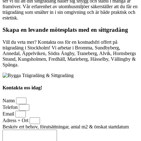
ser vi till att din sittgradäng håller sig snygg och stabil i många år
framöver. Vår erfarenhet av utomhusmiljöer säkerställer att du får en
trägradäng som smälter in i sin omgivning och är både praktisk och
estetisk.
Skapa en levande mötesplats med en sittgradäng
Vill du veta mer? Kontakta oss för en kostnadsfri offert på
trägradäng i Stockholm! Vi arbetar i Bromma, Sundbyberg,
Annedal, Äppelviken, Södra Ängby, Traneberg, Alvik, Hornsbergs
Strand, Kungsholmen, Fredhäll, Marieberg, Hässelby, Vällingby &
Spånga.
Kontakta oss idag!
Namn
Telefon
Email
Adress + Ort
Beskriv ert behov, förutsättningar, antal m2 & önskat startdatum