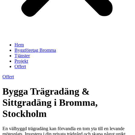
Hem
Byggföretag Bromma
Tjänster
Projekt
Offert
Offert
Bygga Trägradäng &
Sittgradäng i Bromma,
Stockholm
En välbyggd trägradäng kan förvandla en tom yta till en levande
mötesplats. Investera i din privata trädgård och skapa något unikt.