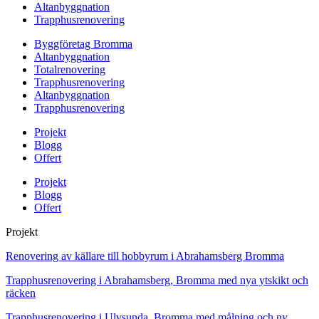
Altanbyggnation
Trapphusrenovering
Byggföretag Bromma
Altanbyggnation
Totalrenovering
Trapphusrenovering
Altanbyggnation
Trapphusrenovering
Projekt
Blogg
Offert
Projekt
Blogg
Offert
Projekt
Renovering av källare till hobbyrum i Abrahamsberg Bromma
Trapphusrenovering i Abrahamsberg, Bromma med nya ytskikt och
räcken
Trapphusrenovering i Ulvsunda, Bromma med målning och ny